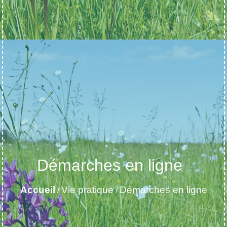
Démarches en ligne
Accueil
Vie pratique
Démarches en ligne
/
/