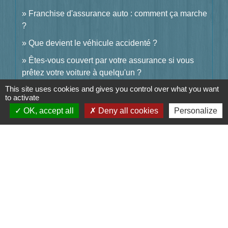
Franchise d'assurance auto : comment ça marche
?
Que devient le véhicule accidenté ?
Êtes-vous couvert par votre assurance si vous
prêtez votre voiture à quelqu'un ?
This site uses cookies and gives you control over what you want
to activate
Et aussi
OK, accept all
Deny all cookies
Personalize
Accident de la route : indemnisation des dégâts
matériels de la voiture
Argent - Impôts - Consommation
Signaler une erreur sur cette page