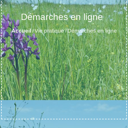
Démarches en ligne
Accueil
Vie pratique
Démarches en ligne
/
/