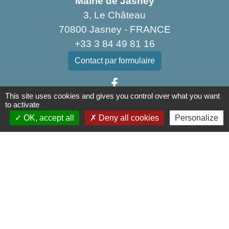
Mairie de Jasney
3, Le Château
70800 Jasney - FRANCE
+33 3 84 49 81 16
Contact par formulaire
This site uses cookies and gives you control over what you want
to activate
OK, accept all
Deny all cookies
Personalize
Liens
Communauté de Communes de la Haute Comté
OT Luxeuil Vosges du Sud
Association pour le Développement du Pays
des 3 Provinces
Découvrir Anjeux