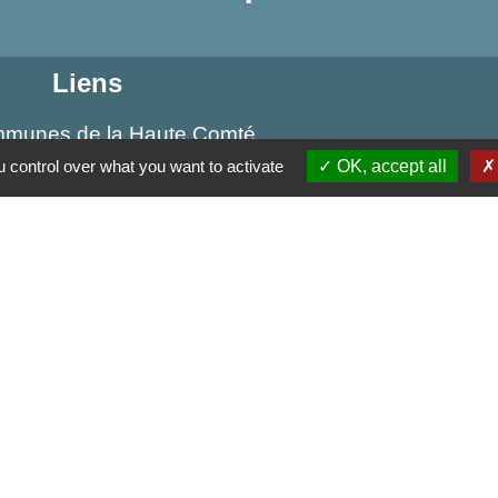
Liens
munes de la Haute Comté
u Sud
 control over what you want to activate
OK, accept all
Développement du Pays des 3 Provinces
tique de confidentialité
-
Accessibilité
-
Plan du site
Site créé en partenariat avec Réseau des Communes