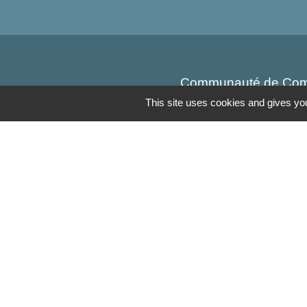
Communauté de Com
OT Luxeuil Vosges d
This site uses cookies and gives you
Association pour le 
Découvrir Anjeux
Mentions légales
-
Poli