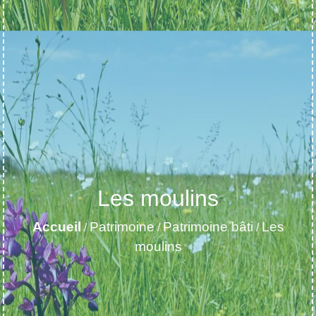
Les moulins
Accueil
Patrimoine
Patrimoine bâti
Les
/
/
/
moulins