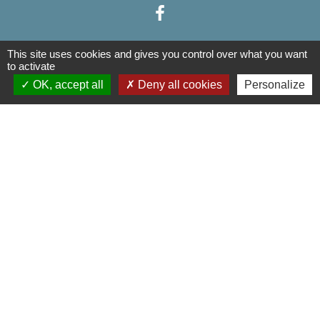
This site uses cookies and gives you control over what you want
to activate
Liens
OK, accept all
Deny all cookies
Personalize
Communauté de Communes de la Haute Comté
OT Luxeuil Vosges du Sud
Association pour le Développement du Pays
des 3 Provinces
Découvrir Anjeux
Mentions légales
-
Politique de confidentialité
-
Accessibilité
-
Plan du site
-
Gestion des cookies