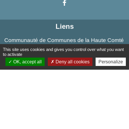
Liens
Communauté de Communes de la Haute Comté
OT Luxeuil Vosges du Sud
This site uses cookies and gives you control over what you want
to activate
Association pour le Développement du Pays
OK, accept all
Deny all cookies
Personalize
des 3 Provinces
Découvrir Anjeux
Mentions légales
-
Politique de confidentialité
-
Accessibilité
-
Plan du site
-
Gestion des cookies