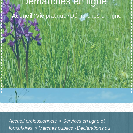
Démarches en ligne
Accueil
Vie pratique
Démarches en ligne
/
/
Accueil professionnels
>
Services en ligne et
formulaires
>
Marchés publics - Déclarations du