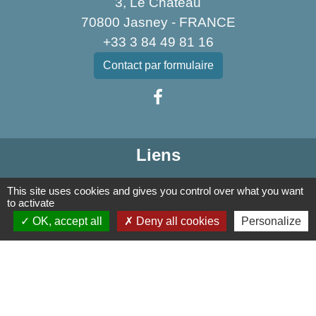
3, Le Château
70800 Jasney - FRANCE
+33 3 84 49 81 16
Contact par formulaire
Liens
Communauté de Communes de la Haute Comté
This site uses cookies and gives you control over what you want
to activate
OT Luxeuil Vosges du Sud
OK, accept all
Deny all cookies
Personalize
Association pour le Développement du Pays
des 3 Provinces
Découvrir Anjeux
Mentions légales
-
Politique de confidentialité
-