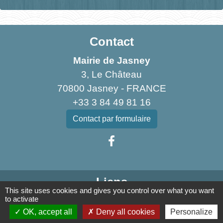
Contact
Mairie de Jasney
3, Le Château
70800 Jasney - FRANCE
+33 3 84 49 81 16
Contact par formulaire
Liens
This site uses cookies and gives you control over what you want
to activate
Communauté de Communes de la Haute Comté
OK, accept all
Deny all cookies
Personalize
OT Luxeuil Vosges du Sud