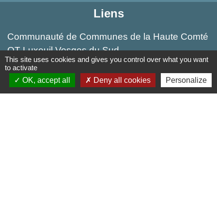
Liens
Communauté de Communes de la Haute Comté
OT Luxeuil Vosges du Sud
This site uses cookies and gives you control over what you want
Association pour le Développement du Pays
to activate
des 3 Provinces
OK, accept all
Deny all cookies
Personalize
Découvrir Anjeux
Mentions légales
-
Politique de confidentialité
-
Accessibilité
-
Plan du site
-
Gestion des cookies
Site créé en partenariat avec Réseau des Communes