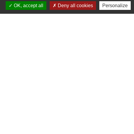
Communauté de Communes de la Haute Comté
OK, accept all
Deny all cookies
Personalize
OT Luxeuil Vosges du Sud
Association pour le Développement du Pays
des 3 Provinces
Découvrir Anjeux
Mentions légales
-
Politique de confidentialité
-
Accessibilité
-
Plan du site
-
Gestion des cookies
Site créé en partenariat avec Réseau des Communes