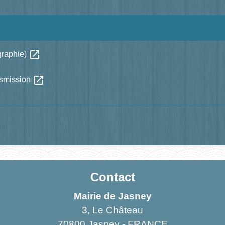
open_in_new
ographie)
open_in_new
nsmission
Contact
Mairie de Jasney
3, Le Château
70800 Jasney - FRANCE