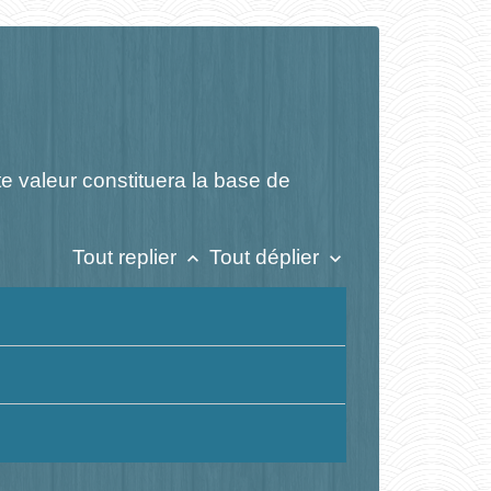
e valeur constituera la base de
Tout replier
Tout déplier
keyboard_arrow_up
keyboard_arrow_down