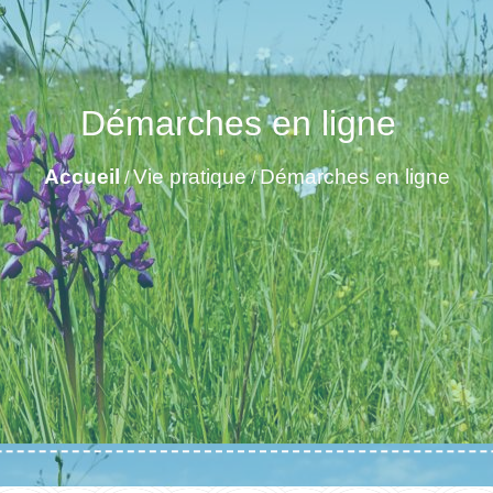
Démarches en ligne
Accueil
Vie pratique
Démarches en ligne
/
/