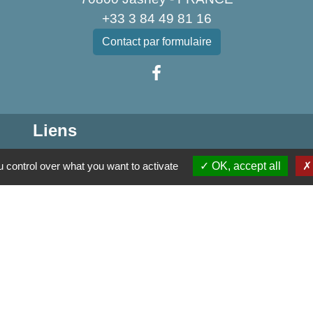
+33 3 84 49 81 16
Contact par formulaire
Liens
munes de la Haute Comté
 control over what you want to activate
OK, accept all
u Sud
Développement du Pays des 3 Provinces
tique de confidentialité
-
Accessibilité
-
Plan du site