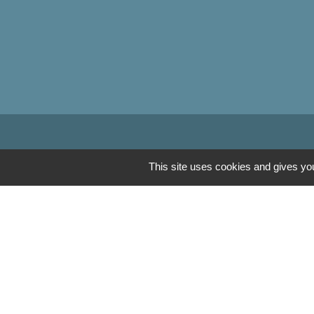
Communauté de Com
This site uses cookies and gives you
OT Luxeuil Vosges d
Association pour le 
Découvrir Anjeux
Mentions légales
-
Poli