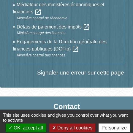
Médiateur des ministères économiques et
open_in_new
financiers
Ministère chargé de l'économie
open_in_new
Délais de paiement des impôts
Ministère chargé des finances
Engagements de la Direction générale des
open_in_new
finances publiques (DGFip)
Ministère chargé des finances
Signaler une erreur sur cette page
Contact
This site uses cookies and gives you control over what you want
Mairie de Jasney
to activate
3, Le Château
OK, accept all
Deny all cookies
Personalize