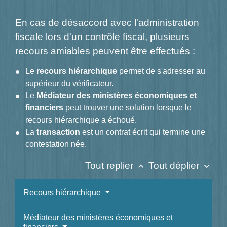
En cas de désaccord avec l'administration
fiscale lors d'un contrôle fiscal, plusieurs
recours amiables peuvent être effectués :
Le
recours hiérarchique
permet de s'adresser au
supérieur du vérificateur.
Le
Médiateur des ministères économiques et
financiers
peut trouver une solution lorsque le
recours hiérarchique a échoué.
La
transaction
est un contrat écrit qui termine une
contestation née.
Tout replier
Tout déplier
keyboard_arrow_up
keyboard_arrow_down
Recours hiérarchique
Médiateur des ministères économiques et