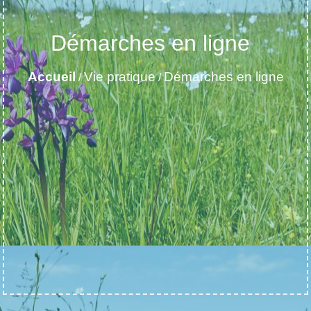
Démarches en ligne
Accueil
Vie pratique
Démarches en ligne
/
/