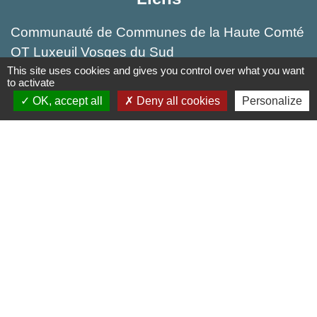
Communauté de Communes de la Haute Comté
OT Luxeuil Vosges du Sud
This site uses cookies and gives you control over what you want
Association pour le Développement du Pays
to activate
des 3 Provinces
OK, accept all
Deny all cookies
Personalize
Découvrir Anjeux
Mentions légales
-
Politique de confidentialité
-
Accessibilité
-
Plan du site
-
Gestion des cookies
Site créé en partenariat avec Réseau des Communes