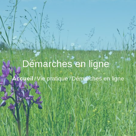
Démarches en ligne
Accueil
Vie pratique
Démarches en ligne
/
/