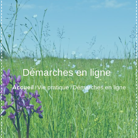
Démarches en ligne
Accueil
Vie pratique
Démarches en ligne
/
/