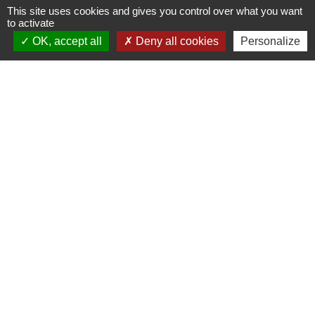
This site uses cookies and gives you control over what you want
Signaler une erreur sur cette page
to activate
OK, accept all
Deny all cookies
Personalize
Contact
Mairie de Jasney
3, Le Château
70800 Jasney - FRANCE
+33 3 84 49 81 16
Contact par formulaire
Liens