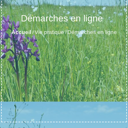
Démarches en ligne
Accueil
Vie pratique
Démarches en ligne
/
/