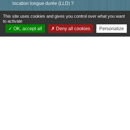
location longue durée (LLD) ?
This site uses cookies and gives you control over what you want
to activate
Pour en savoir plus
OK, accept all
Deny all cookies
Personalize
open_in_new
Points numériques
Ministère chargé de l'intérieur
Signaler une erreur sur cette page
Contact
Mairie de Jasney
3, Le Château
70800 Jasney - FRANCE