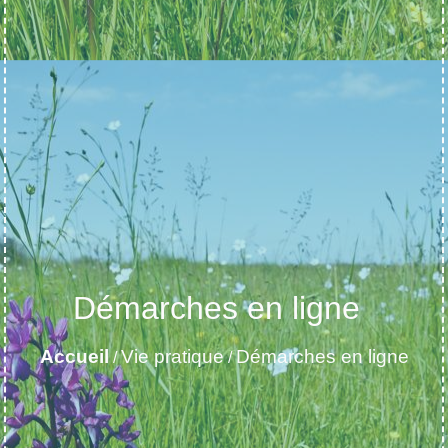
Démarches en ligne
Accueil
Vie pratique
Démarches en ligne
/
/