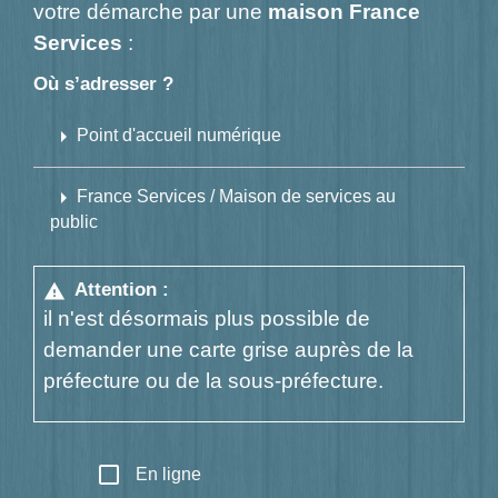
votre démarche par une
maison France
Services
:
Où s’adresser ?
arrow_right
Point d'accueil numérique
arrow_right
France Services / Maison de services au
public
Attention :
warning
il n'est désormais plus possible de
demander une carte grise auprès de la
préfecture ou de la sous-préfecture.
check_box_outline_blank
En ligne