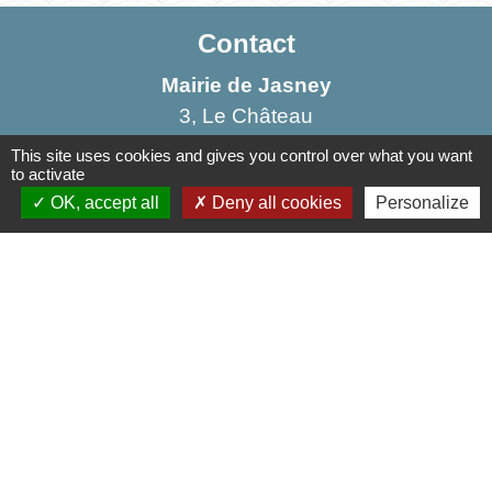
Contact
Mairie de Jasney
3, Le Château
70800 Jasney - FRANCE
This site uses cookies and gives you control over what you want
to activate
+33 3 84 49 81 16
OK, accept all
Deny all cookies
Personalize
Contact par formulaire
Liens
Communauté de Communes de la Haute Comté
OT Luxeuil Vosges du Sud
Association pour le Développement du Pays