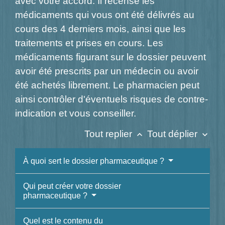
avec votre accord. Il recense les
médicaments qui vous ont été délivrés au
cours des 4 derniers mois, ainsi que les
traitements et prises en cours. Les
médicaments figurant sur le dossier peuvent
avoir été prescrits par un médecin ou avoir
été achetés librement. Le pharmacien peut
ainsi contrôler d'éventuels risques de contre-
indication et vous conseiller.
Tout replier
Tout déplier
keyboard_arrow_up
keyboard_arrow_down
À quoi sert le dossier pharmaceutique ?
Qui peut créer votre dossier
pharmaceutique ?
Quel est le contenu du