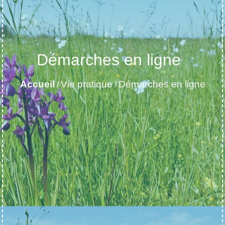
Démarches en ligne
Accueil
Vie pratique
Démarches en ligne
/
/