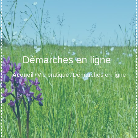
Démarches en ligne
Accueil
Vie pratique
Démarches en ligne
/
/