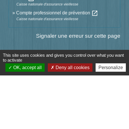
Caisse nationale d'assurance vieillesse
open_in_new
Compte professionnel de prévention
Caisse nationale d'assurance vieillesse
Signaler une erreur sur cette page
This site uses cookies and gives you control over what you want
to activate
Contact
OK, accept all
Deny all cookies
Personalize
Mairie de Jasney
3, Le Château
70800 Jasney - FRANCE
+33 3 84 49 81 16
Contact par formulaire