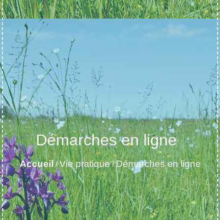
Démarches en ligne
Accueil
Vie pratique
Démarches en ligne
/
/