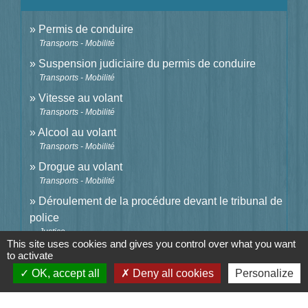
Permis de conduire
Transports - Mobilité
Suspension judiciaire du permis de conduire
Transports - Mobilité
Vitesse au volant
Transports - Mobilité
Alcool au volant
Transports - Mobilité
Drogue au volant
Transports - Mobilité
Déroulement de la procédure devant le tribunal de
police
Justice
This site uses cookies and gives you control over what you want
Déroulement d'une affaire devant le tribunal
to activate
correctionnel
OK, accept all
Deny all cookies
Personalize
Justice