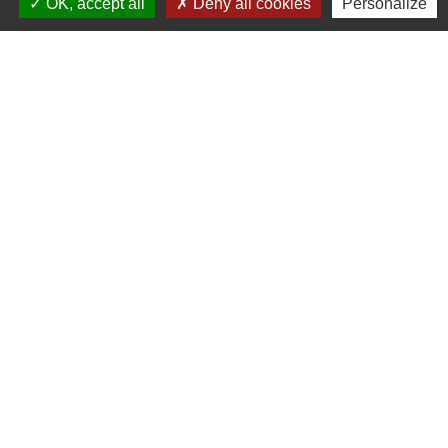
OK, accept all
Deny all cookies
Personalize
Liens
Communauté de Communes de la Haute Comté
OT Luxeuil Vosges du Sud
Association pour le Développement du Pays
des 3 Provinces
Découvrir Anjeux
Mentions légales
-
Politique de confidentialité
-
Accessibilité
-
Plan du site
-
Gestion des cookies