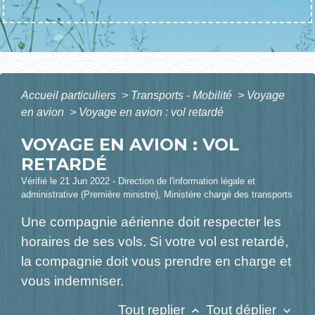
Accueil particuliers
>
Transports - Mobilité
>
Voyage
en avion
>
Voyage en avion : vol retardé
VOYAGE EN AVION : VOL
RETARDÉ
Vérifié le 21 Jun 2022 - Direction de l'information légale et
administrative (Première ministre), Ministère chargé des transports
Une compagnie aérienne doit respecter les
horaires de ses vols. Si votre vol est retardé,
la compagnie doit vous prendre en charge et
vous indemniser.
Tout replier
Tout déplier
keyboard_arrow_up
keyboard_arrow_down