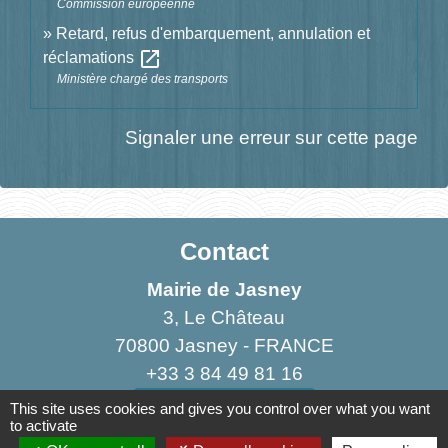
Commission européenne
Retard, refus d'embarquement, annulation et
open_in_new
réclamations
Ministère chargé des transports
Signaler une erreur sur cette page
Contact
Mairie de Jasney
3, Le Château
70800 Jasney - FRANCE
+33 3 84 49 81 16
Contact par formulaire
This site uses cookies and gives you control over what you want
to activate