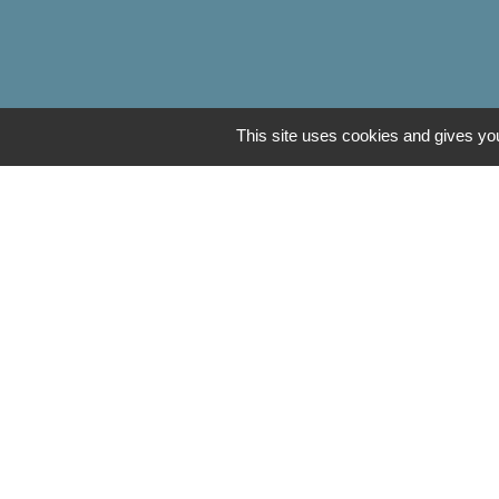
This site uses cookies and gives you
Communauté de Com
OT Luxeuil Vosges d
Association pour le 
Découvrir Anjeux
Mentions légales
-
Poli