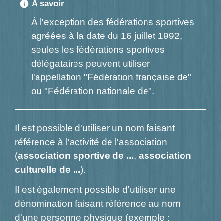
À savoir
info
À l'exception des fédérations sportives
agréées à la date du 16 juillet 1992,
seules les fédérations sportives
délégataires peuvent utiliser
l'appellation "Fédération française de"
ou "Fédération nationale de".
Il est possible d'utiliser un nom faisant
référence à l'activité de l'association
(
association sportive de ...
,
association
culturelle de ...
).
Il est également possible d'utiliser une
dénomination faisant référence au nom
d'une personne physique (exemple :