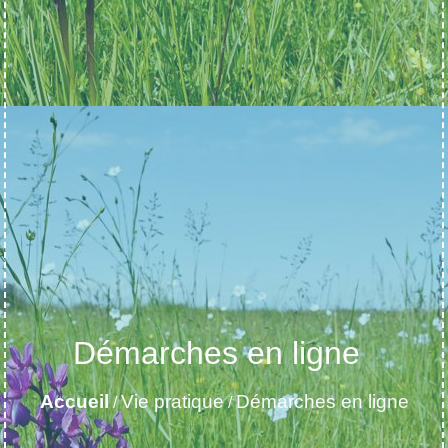
Démarches en ligne
Accueil
Vie pratique
Démarches en ligne
/
/