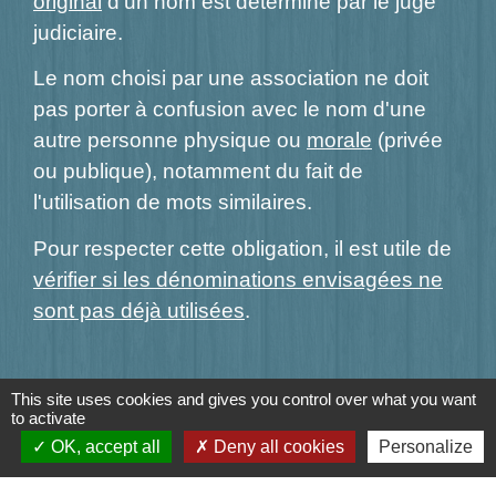
original
d'un nom est déterminé par le juge
judiciaire.
Le nom choisi par une association ne doit
pas porter à confusion avec le nom d'une
autre personne physique ou
morale
(privée
ou publique), notamment du fait de
l'utilisation de mots similaires.
Pour respecter cette obligation, il est utile de
vérifier si les dénominations envisagées ne
sont pas déjà utilisées
.
This site uses cookies and gives you control over what you want
Textes de référence
to activate
OK, accept all
Deny all cookies
Personalize
Questions ? Réponses !