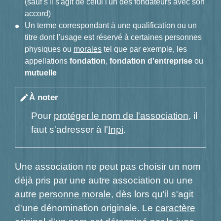
(sauf s'il s'agit de celui l'un des fondateurs avec son
accord)
Un terme correspondant à une qualification ou un
titre dont l'usage est réservé à certaines personnes
physiques ou
morales
tel que par exemple, les
appellations
fondation
,
fondation d'entreprise
ou
mutuelle
À noter
edit
Pour
protéger le nom de l'association
, il
faut s'adresser à l'
Inpi
.
Une association ne peut pas choisir un nom
déjà pris par une autre association ou une
autre
personne morale
, dès lors qu'il s'agit
d'une dénomination originale. Le
caractère