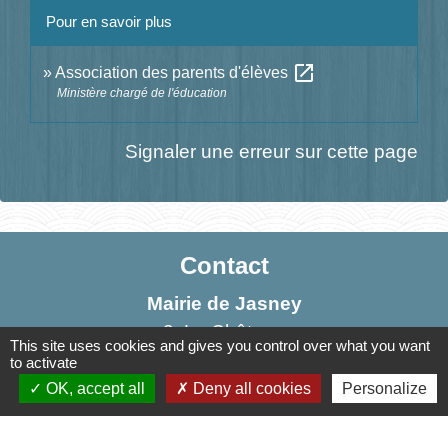
Pour en savoir plus
open_in_new
Association des parents d'élèves
Ministère chargé de l'éducation
Signaler une erreur sur cette page
Contact
Mairie de Jasney
3, Le Château
This site uses cookies and gives you control over what you want
70800 Jasney - FRANCE
to activate
+33 3 84 49 81 16
OK, accept all
Deny all cookies
Personalize
Contact par formulaire