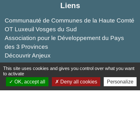
Liens
Communauté de Communes de la Haute Comté
OT Luxeuil Vosges du Sud
Association pour le Développement du Pays
des 3 Provinces
Découvrir Anjeux
This site uses cookies and gives you control over what you want
Mentions légales
-
Politique de confidentialité
-
to activate
OK, accept all
Deny all cookies
Personalize
Accessibilité
-
Plan du site
-
Gestion des cookies
Site créé en partenariat avec Réseau des Communes