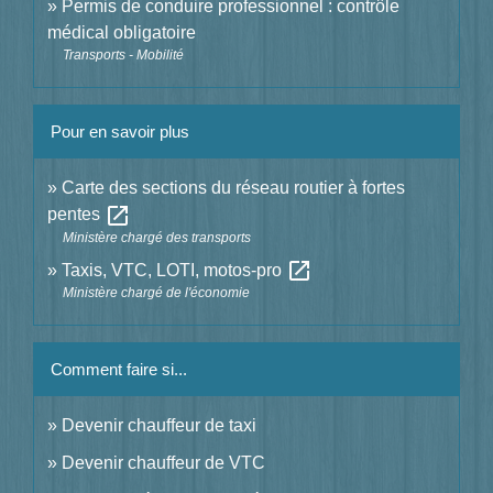
Permis de conduire professionnel : contrôle
médical obligatoire
Transports - Mobilité
Pour en savoir plus
Carte des sections du réseau routier à fortes
open_in_new
pentes
Ministère chargé des transports
open_in_new
Taxis, VTC, LOTI, motos-pro
Ministère chargé de l'économie
Comment faire si...
Devenir chauffeur de taxi
Devenir chauffeur de VTC