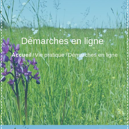
Démarches en ligne
Accueil
Vie pratique
Démarches en ligne
/
/