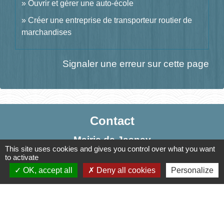
Ouvrir et gérer une auto-école
Créer une entreprise de transporteur routier de
marchandises
Signaler une erreur sur cette page
Contact
Mairie de Jasney
This site uses cookies and gives you control over what you want
3, Le Château
to activate
70800 Jasney - FRANCE
OK, accept all
Deny all cookies
Personalize
+33 3 84 49 81 16
Contact par formulaire