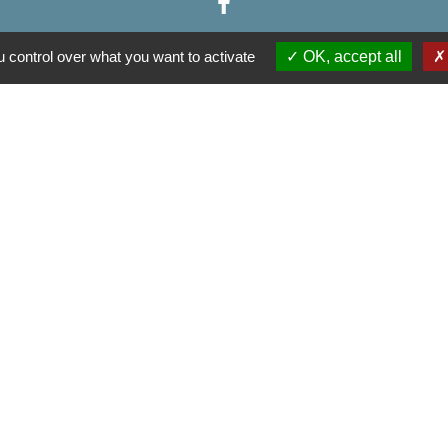
 control over what you want to activate
OK, accept all
Liens
munes de la Haute Comté
u Sud
Développement du Pays des 3 Provinces
tique de confidentialité
-
Accessibilité
-
Plan du site
Site créé en partenariat avec Réseau des Communes