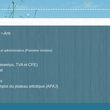
>
Arts
e et administrative (Première ministre)
de revenus, TVA et CFE)
al
es
mploi du plateau artistique (APAJ)