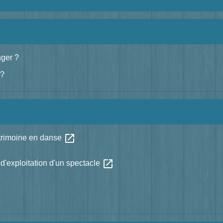
nger ?
 ?
open_in_new
patrimoine en danse
open_in_new
 d'exploitation d'un spectacle
n