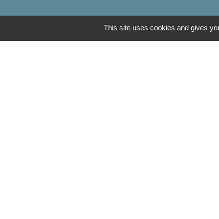
This site uses cookies and gives you
Communauté de Com
OT Luxeuil Vosges d
Association pour le 
Découvrir Anjeux
Mentions légales
-
Poli