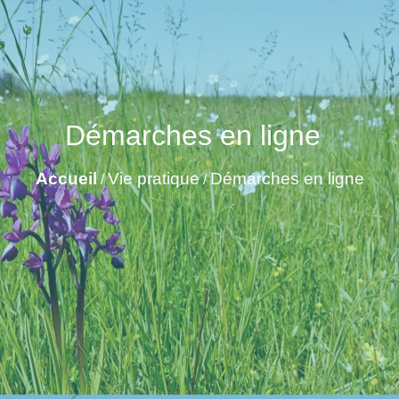
Démarches en ligne
Accueil
Vie pratique
Démarches en ligne
/
/