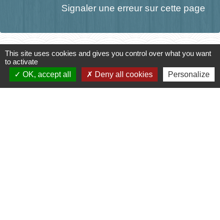
Signaler une erreur sur cette page
This site uses cookies and gives you control over what you want
Contact
to activate
OK, accept all
Deny all cookies
Personalize
Mairie de Jasney
3, Le Château
70800 Jasney - FRANCE
+33 3 84 49 81 16
Contact par formulaire
Liens