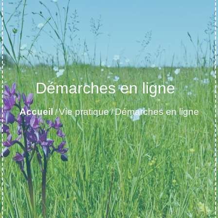
Démarches en ligne
Accueil
Vie pratique
Démarches en ligne
/
/