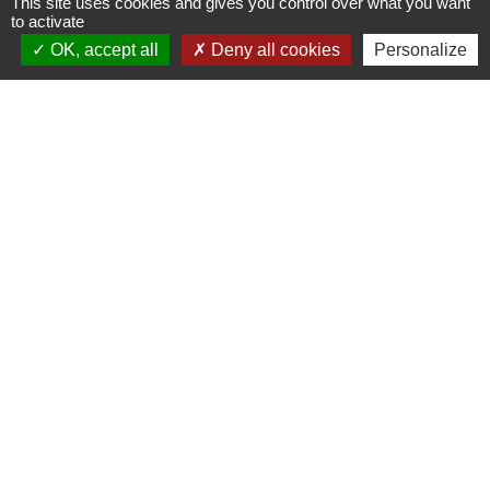
This site uses cookies and gives you control over what you want
Contact par formulaire
to activate
OK, accept all
Deny all cookies
Personalize
Liens
Communauté de Communes de la Haute Comté
OT Luxeuil Vosges du Sud
Association pour le Développement du Pays
des 3 Provinces
Découvrir Anjeux
Mentions légales
-
Politique de confidentialité
-
Accessibilité
-
Plan du site
-
Gestion des cookies