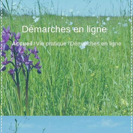
Démarches en ligne
Accueil
Vie pratique
Démarches en ligne
/
/