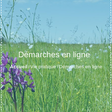
Démarches en ligne
Accueil
Vie pratique
Démarches en ligne
/
/