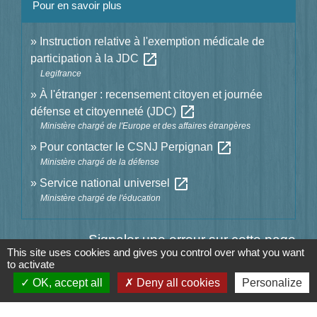
Pour en savoir plus
Instruction relative à l'exemption médicale de
open_in_new
participation à la JDC
Legifrance
À l'étranger : recensement citoyen et journée
open_in_new
défense et citoyenneté (JDC)
Ministère chargé de l'Europe et des affaires étrangères
open_in_new
Pour contacter le CSNJ Perpignan
Ministère chargé de la défense
open_in_new
Service national universel
Ministère chargé de l'éducation
Signaler une erreur sur cette page
This site uses cookies and gives you control over what you want
to activate
OK, accept all
Deny all cookies
Personalize