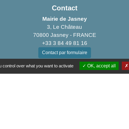
Contact
Mairie de Jasney
3, Le Château
70800 Jasney - FRANCE
+33 3 84 49 81 16
Contact par formulaire
 control over what you want to activate
OK, accept all
Liens
munes de la Haute Comté
u Sud
Développement du Pays des 3 Provinces