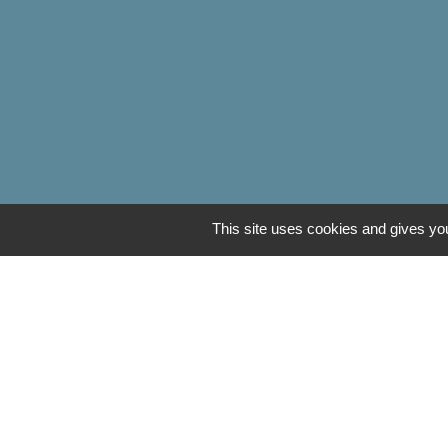
This site uses cookies and gives you
Communauté de Com
OT Luxeuil Vosges d
Association pour le 
Découvrir Anjeux