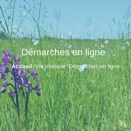
Démarches en ligne
Accueil
Vie pratique
Démarches en ligne
/
/