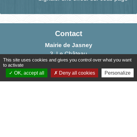
Contact
Mairie de Jasney
3, Le Château
This site uses cookies and gives you control over what you want
70800 Jasney - FRANCE
to activate
+33 3 84 49 81 16
OK, accept all
Deny all cookies
Personalize
Contact par formulaire
Liens
Communauté de Communes de la Haute Comté