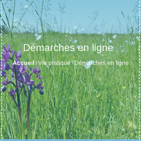
Démarches en ligne
Accueil
Vie pratique
Démarches en ligne
/
/