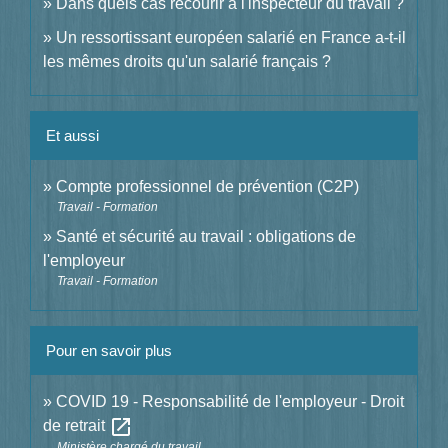
Dans quels cas recourir à l'inspecteur du travail ?
Un ressortissant européen salarié en France a-t-il
les mêmes droits qu'un salarié français ?
Et aussi
Compte professionnel de prévention (C2P)
Travail - Formation
Santé et sécurité au travail : obligations de
l'employeur
Travail - Formation
Pour en savoir plus
COVID 19 - Responsabilité de l'employeur - Droit
open_in_new
de retrait
Ministère chargé du travail