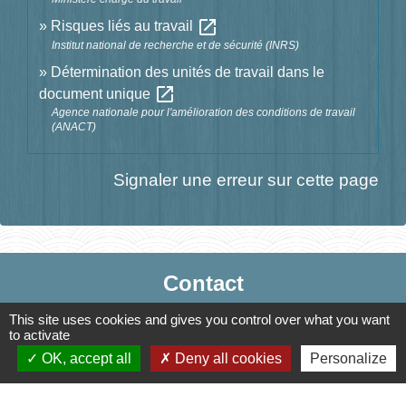
open_in_new
Risques liés au travail
Institut national de recherche et de sécurité (INRS)
Détermination des unités de travail dans le
open_in_new
document unique
Agence nationale pour l'amélioration des conditions de travail
(ANACT)
Signaler une erreur sur cette page
Contact
Mairie de Jasney
This site uses cookies and gives you control over what you want
to activate
3, Le Château
OK, accept all
Deny all cookies
Personalize
70800 Jasney - FRANCE
+33 3 84 49 81 16