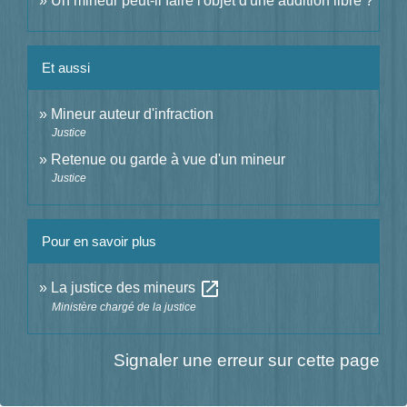
Un mineur peut-il faire l'objet d'une audition libre ?
Et aussi
Mineur auteur d'infraction
Justice
Retenue ou garde à vue d'un mineur
Justice
Pour en savoir plus
open_in_new
La justice des mineurs
Ministère chargé de la justice
Signaler une erreur sur cette page