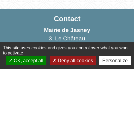
Contact
Mairie de Jasney
3, Le Château
70800 Jasney - FRANCE
This site uses cookies and gives you control over what you want
to activate
+33 3 84 49 81 16
OK, accept all
Deny all cookies
Personalize
Contact par formulaire
Liens
Communauté de Communes de la Haute Comté
OT Luxeuil Vosges du Sud