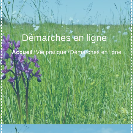
Démarches en ligne
Accueil
Vie pratique
Démarches en ligne
/
/