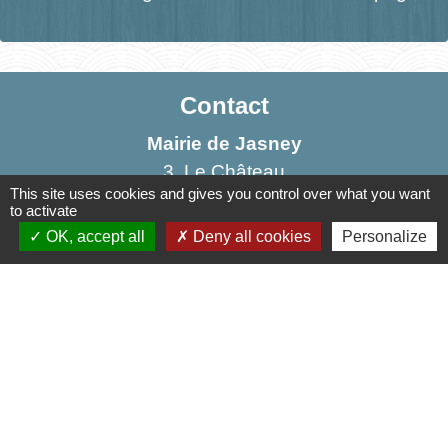
Contact
Mairie de Jasney
3, Le Château
This site uses cookies and gives you control over what you want
70800 Jasney - FRANCE
to activate
+33 3 84 49 81 16
OK, accept all
Deny all cookies
Personalize
Contact par formulaire
Liens
Communauté de Communes de la Haute Comté