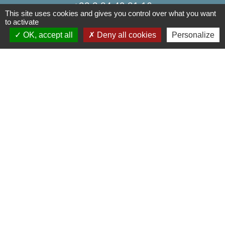
+33 3 84 49 81 16
This site uses cookies and gives you control over what you want
to activate
Contact par formulaire
OK, accept all
Deny all cookies
Personalize
Liens
Communauté de Communes de la Haute Comté
OT Luxeuil Vosges du Sud
Association pour le Développement du Pays
des 3 Provinces
Découvrir Anjeux
Mentions légales
-
Politique de confidentialité
-
Accessibilité
-
Plan du site
-