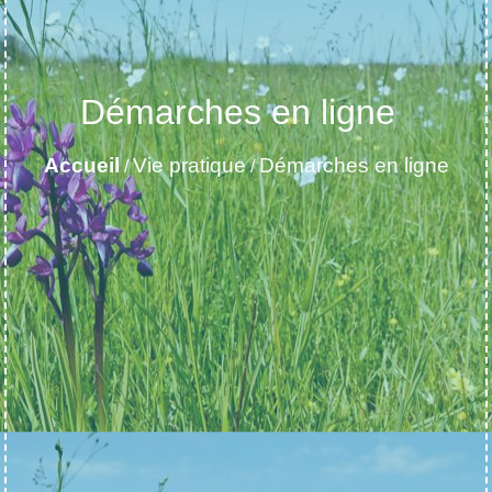
Démarches en ligne
Accueil
Vie pratique
Démarches en ligne
/
/