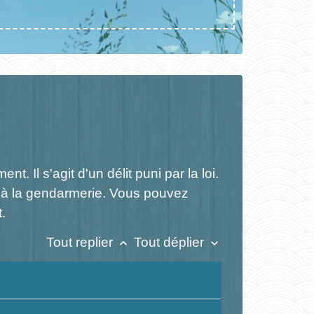
 Il s'agit d'un délit puni par la loi.
u à la gendarmerie. Vous pouvez
.
Tout replier
Tout déplier
keyboard_arrow_up
keyboard_arrow_down