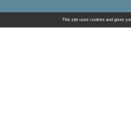
This site uses cookies and gives you
Communauté de Com
OT Luxeuil Vosges d
Association pour le 
Découvrir Anjeux
Mentions légales
-
Poli