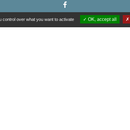
 control over what you want to activate
OK, accept all
Liens
munes de la Haute Comté
u Sud
Développement du Pays des 3 Provinces
tique de confidentialité
-
Accessibilité
-
Plan du site
Site créé en partenariat avec Réseau des Communes