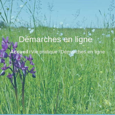
Démarches en ligne
Accueil
Vie pratique
Démarches en ligne
/
/