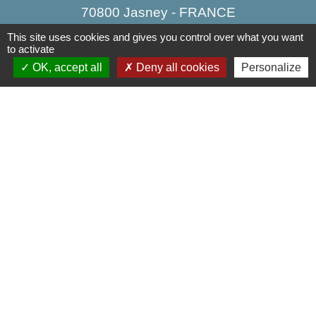
70800 Jasney - FRANCE
+33 3 84 49 81 16
This site uses cookies and gives you control over what you want
to activate
Contact par formulaire
OK, accept all
Deny all cookies
Personalize
Liens
Communauté de Communes de la Haute Comté
OT Luxeuil Vosges du Sud
Association pour le Développement du Pays
des 3 Provinces
Découvrir Anjeux
Mentions légales
-
Politique de confidentialité
-