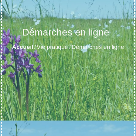
Démarches en ligne
Accueil
Vie pratique
Démarches en ligne
/
/