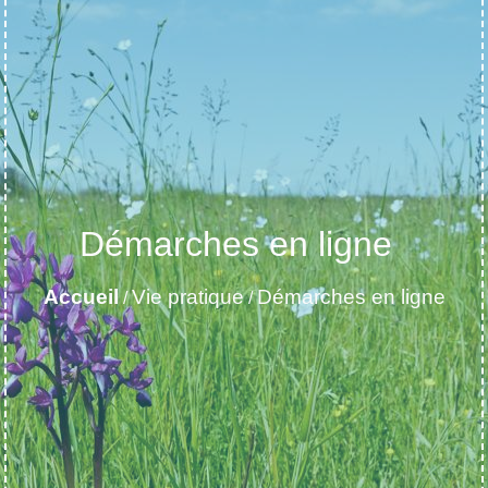
Démarches en ligne
Accueil
Vie pratique
Démarches en ligne
/
/