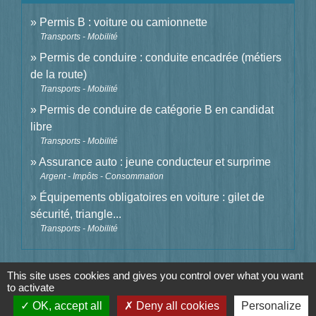
Permis B : voiture ou camionnette
Transports - Mobilité
Permis de conduire : conduite encadrée (métiers
de la route)
Transports - Mobilité
Permis de conduire de catégorie B en candidat
libre
Transports - Mobilité
Assurance auto : jeune conducteur et surprime
Argent - Impôts - Consommation
Équipements obligatoires en voiture : gilet de
sécurité, triangle...
Transports - Mobilité
Signaler une erreur sur cette page
This site uses cookies and gives you control over what you want
to activate
OK, accept all
Deny all cookies
Personalize