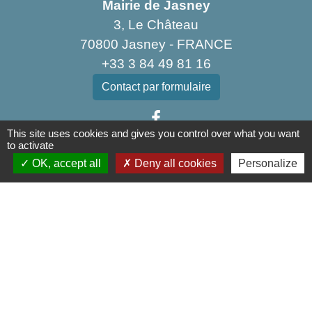
Mairie de Jasney
3, Le Château
70800 Jasney - FRANCE
+33 3 84 49 81 16
Contact par formulaire
This site uses cookies and gives you control over what you want
to activate
OK, accept all
Deny all cookies
Personalize
Liens
Communauté de Communes de la Haute Comté
OT Luxeuil Vosges du Sud
Association pour le Développement du Pays
des 3 Provinces
Découvrir Anjeux