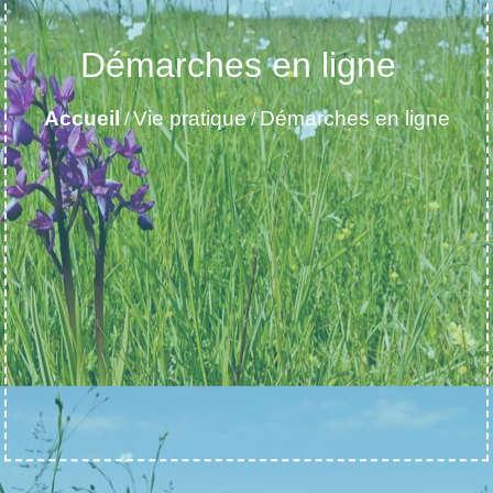
Démarches en ligne
Accueil
Vie pratique
Démarches en ligne
/
/