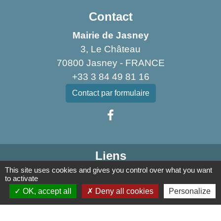
Contact
Mairie de Jasney
3, Le Château
70800 Jasney - FRANCE
+33 3 84 49 81 16
Contact par formulaire
Liens
This site uses cookies and gives you control over what you want
to activate
Communauté de Communes de la Haute Comté
OK, accept all
Deny all cookies
Personalize
OT Luxeuil Vosges du Sud
Association pour le Développement du Pays
des 3 Provinces