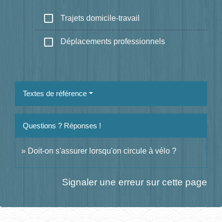
check_box_outline_blank
Trajets domicile-travail
check_box_outline_blank
Déplacements professionnels
Textes de référence
Questions ? Réponses !
Doit-on s'assurer lorsqu'on circule à vélo ?
Signaler une erreur sur cette page