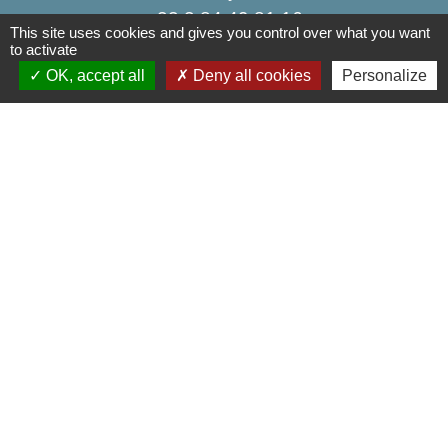
+33 3 84 49 81 16
This site uses cookies and gives you control over what you want
to activate
Contact par formulaire
OK, accept all
Deny all cookies
Personalize
Liens
Communauté de Communes de la Haute Comté
OT Luxeuil Vosges du Sud
Association pour le Développement du Pays
des 3 Provinces
Découvrir Anjeux
Mentions légales
-
Politique de confidentialité
-
Accessibilité
-
Plan du site
-