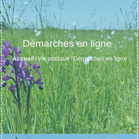
Démarches en ligne
Accueil
Vie pratique
Démarches en ligne
/
/