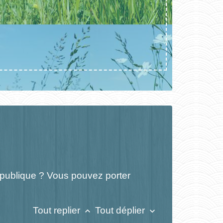
République ? Vous pouvez porter
Tout replier
Tout déplier
keyboard_arrow_up
keyboard_arrow_down