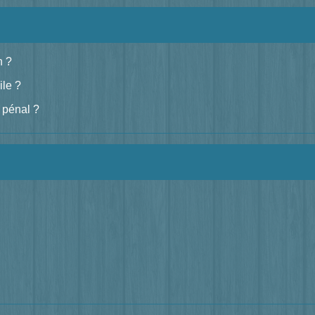
n ?
ile ?
s pénal ?