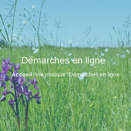
Démarches en ligne
Accueil
Vie pratique
Démarches en ligne
/
/