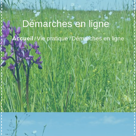
Démarches en ligne
Accueil
Vie pratique
Démarches en ligne
/
/