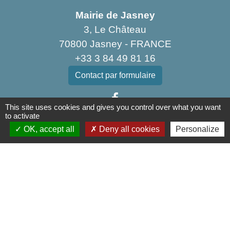
Mairie de Jasney
3, Le Château
70800 Jasney - FRANCE
+33 3 84 49 81 16
Contact par formulaire
This site uses cookies and gives you control over what you want
to activate
OK, accept all
Deny all cookies
Personalize
Liens
Communauté de Communes de la Haute Comté
OT Luxeuil Vosges du Sud
Association pour le Développement du Pays
des 3 Provinces
Découvrir Anjeux