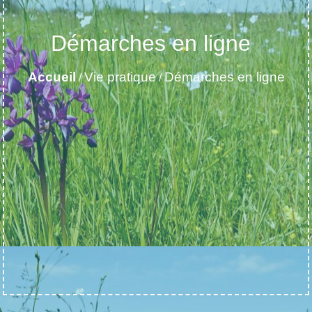
Démarches en ligne
Accueil
Vie pratique
Démarches en ligne
/
/