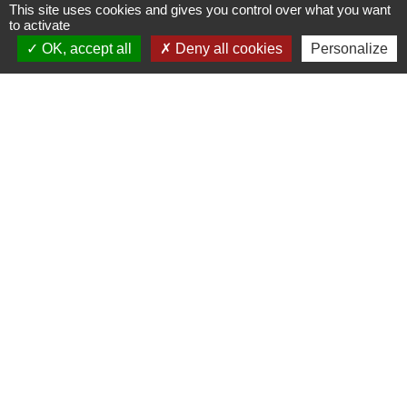
Contact
This site uses cookies and gives you control over what you want
to activate
Mairie de Jasney
OK, accept all
Deny all cookies
Personalize
3, Le Château
70800 Jasney - FRANCE
+33 3 84 49 81 16
Contact par formulaire
Liens
Communauté de Communes de la Haute Comté
OT Luxeuil Vosges du Sud
Association pour le Développement du Pays
des 3 Provinces
Découvrir Anjeux