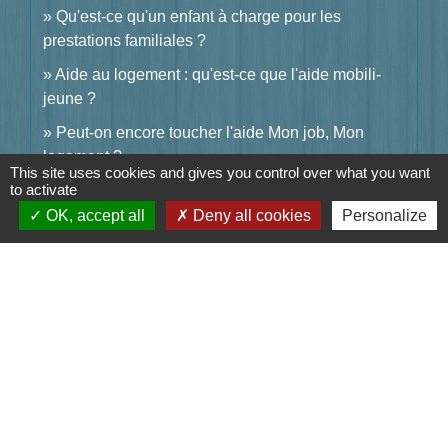
Qu'est-ce qu'un enfant à charge pour les
prestations familiales ?
Aide au logement : qu'est-ce que l'aide mobili-
jeune ?
Peut-on encore toucher l'aide Mon job, Mon
logement ?
This site uses cookies and gives you control over what you want
to activate
OK, accept all
Deny all cookies
Personalize
Et aussi
Aides personnelles au logement
Logement
Pour en savoir plus
open_in_new
Aide au logement étudiant
Caisse nationale des allocations familiales (Cnaf)