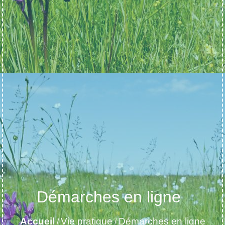
Démarches en ligne
Accueil
Vie pratique
Démarches en ligne
/
/