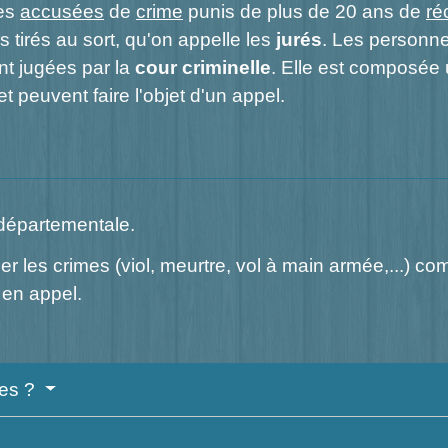
nes
accusées
de
crime
punis de plus de 20 ans de
ré
 tirés au sort, qu'on appelle les
jurés
. Les personn
nt jugées par la
cour criminelle
. Elle est composée
et peuvent faire l'objet d'un appel.
 départementale.
er les crimes (viol, meurtre, vol à main armée,...) c
 en appel.
ses ?