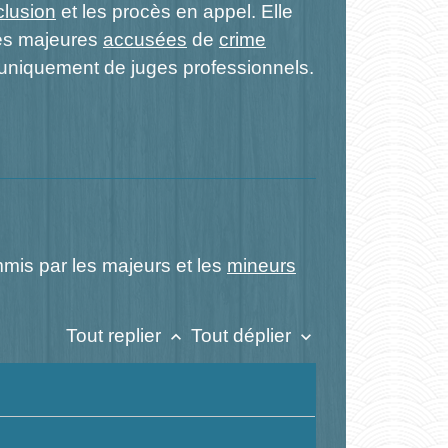
clusion
et les procès en appel. Elle
es majeures
accusées
de
crime
 uniquement de juges professionnels.
ommis par les majeurs et les
mineurs
Tout replier
Tout déplier
keyboard_arrow_up
keyboard_arrow_down