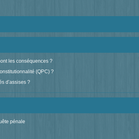
 sont les conséquences ?
constitutionnalité (QPC) ?
és d'assises ?
uête pénale