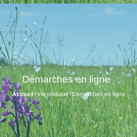
Démarches en ligne
Accueil
Vie pratique
Démarches en ligne
/
/