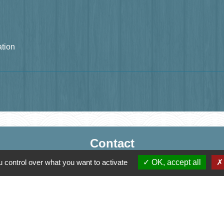
ation
Contact
Mairie de Jasney
 control over what you want to activate
OK, accept all
3, Le Château
70800 Jasney - FRANCE
+33 3 84 49 81 16
Contact par formulaire