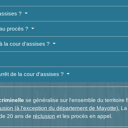
assises ?
 au procès ?
 la cour d'assises ?
rrêt de la cour d'assises ?
criminelle
se généralise sur l'ensemble du territoire
lusion (à l'exception du département de Mayotte).
L
 de 20 ans de
réclusion
et les procès en appel.